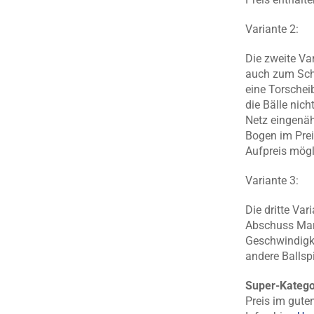
Variante 2:
Die zweite V
auch zum Sch
eine Torschei
die Bälle nich
Netz eingenäh
Bogen im Prei
Aufpreis mögl
Variante 3:
Die dritte Var
Abschuss Mar
Geschwindigk
andere Ballsp
Super-Katego
Preis im guten