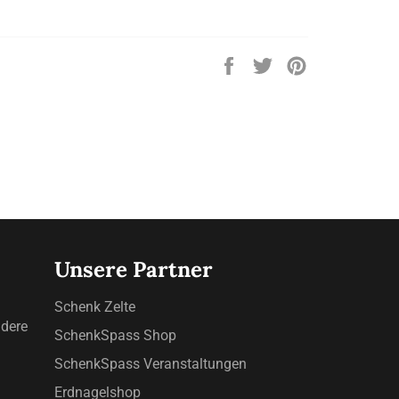
Auf
Auf
Auf
Facebook
Twitter
Pinterest
teilen
twittern
pinnen
Unsere Partner
Schenk Zelte
ndere
SchenkSpass Shop
SchenkSpass Veranstaltungen
Erdnagelshop