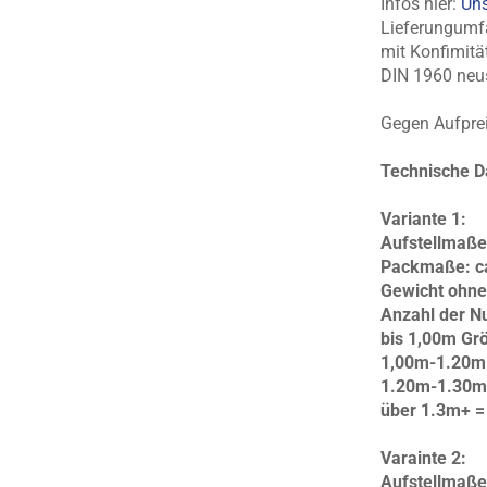
Infos hier:
Uns
Lieferungumfa
mit Konfimitä
DIN 1960 neu
Gegen Aufprei
Technische D
Variante 1:
Aufstellmaße
Packmaße: ca.
Gewicht ohne
Anzahl der Nu
bis 1,00m Gr
1,00m-1.20m 
1.20m-1.30m
über 1.3m+ =
Varainte 2:
Aufstellmaße