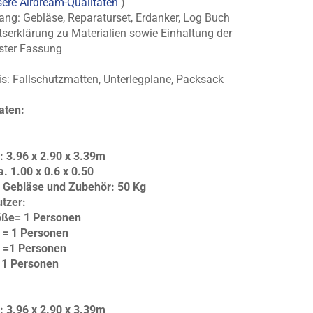
ere Airdream-Qualitäten
)
ng: Gebläse, Reparaturset, Erdanker, Log Buch
tserklärung zu Materialien sowie Einhaltung der
ster Fassung
s: Fallschutzmatten, Unterlegplane, Packsack
aten:
: 3.96 x 2.90 x 3.39m
 1.00 x 0.6 x 0.50
 Gebläse und Zubehör: 50 Kg
tzer:
öße= 1 Personen
= 1 Personen
 =1 Personen
 1 Personen
: 3.96 x 2.90 x 3.39m