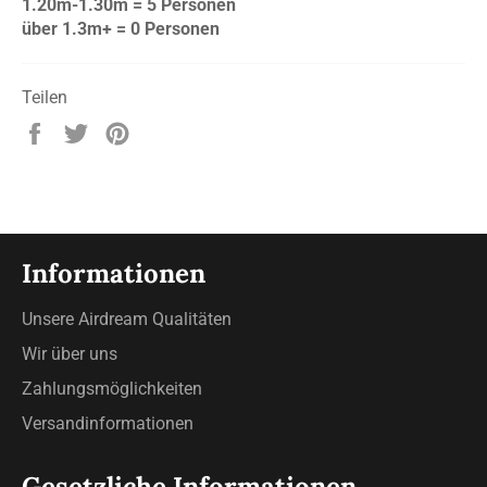
1.20m-1.30m = 5 Personen
über 1.3m+ = 0 Personen
Teilen
Auf
Auf
Auf
Facebook
Twitter
Pinterest
teilen
twittern
pinnen
Informationen
Unsere Airdream Qualitäten
Wir über uns
Zahlungsmöglichkeiten
Versandinformationen
Gesetzliche Informationen