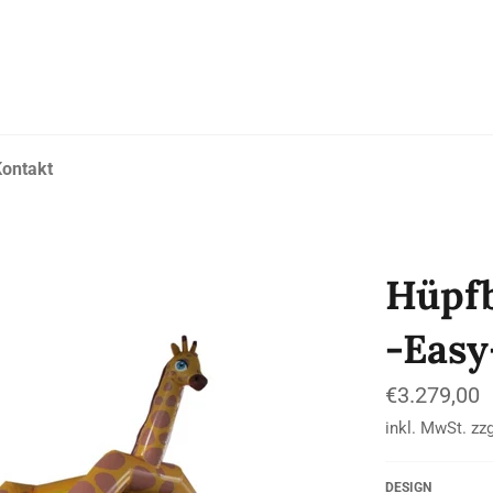
ontakt
Hüpfb
-Easy
Normaler
€3.279,00
Preis
inkl. MwSt. zz
DESIGN