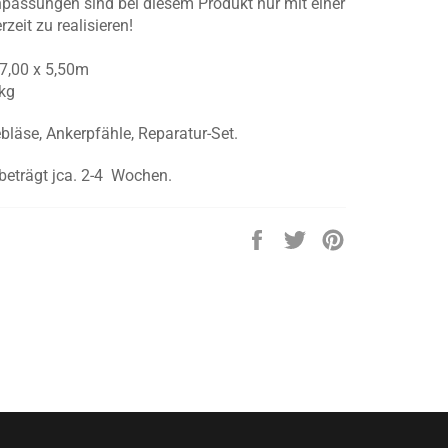
assungen sind bei diesem Produkt nur mit einer
rzeit zu realisieren!
 7,00 x 5,50m
kg
ebläse, Ankerpfähle, Reparatur-Set.
 beträgt jca. 2-4 Wochen.
Auf
Auf
Auf
Facebook
Twitter
Pinterest
teilen
twittern
pinnen